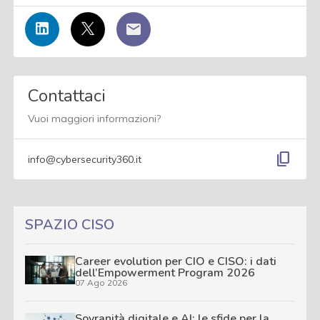
Contattaci
Vuoi maggiori informazioni?
content_copy
info@cybersecurity360.it
SPAZIO CISO
Career evolution per CIO e CISO: i dati
dell’Empowerment Program 2026
07 Ago 2026
Sovranità digitale e AI: le sfide per la