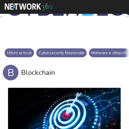
Ultimi articoli
Cybersecurity Nazionale
Malware e attacchi
B
Blockchain