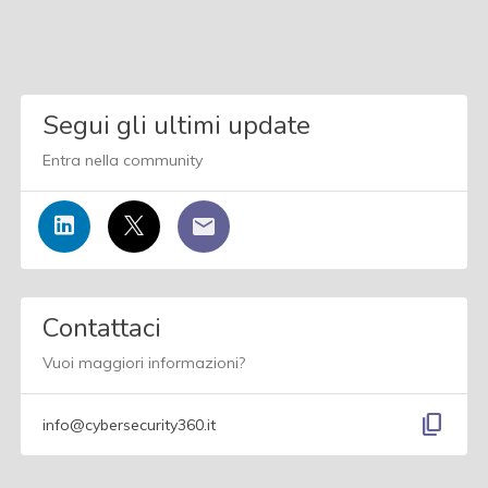
Segui gli ultimi update
Entra nella community
Contattaci
Vuoi maggiori informazioni?
content_copy
info@cybersecurity360.it