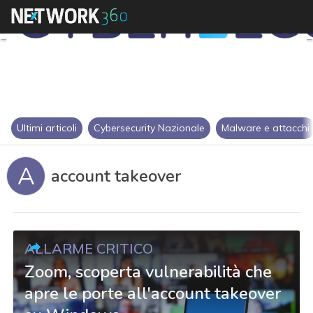
Ultimi articoli
Cybersecurity Nazionale
Malware e attacchi
A
account takeover
ALLARME CRITICO
Zoom, scoperta vulnerabilità che
apre le porte all'account takeover