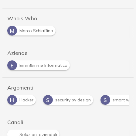
Who's Who
M
Marco Schiaffino
Aziende
E
Emm&mme Informatica
Argomenti
H
S
S
Hacker
security by design
smart work
Canali
Soluzioni aziendali