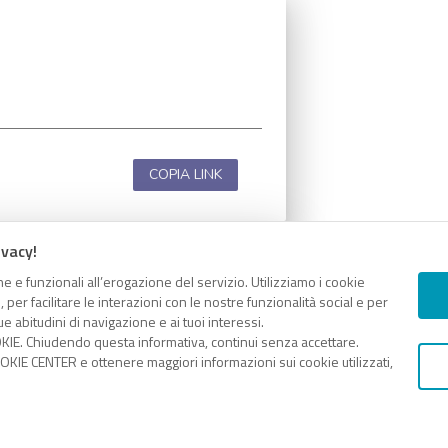
COPIA LINK
ivacy!
e e funzionali all’erogazione del servizio. Utilizziamo i cookie
er facilitare le interazioni con le nostre funzionalità social e per
e abitudini di navigazione e ai tuoi interessi.
KIE. Chiudendo questa informativa, continui senza accettare.
KIE CENTER e ottenere maggiori informazioni sui cookie utilizzati,
COPIA LINK