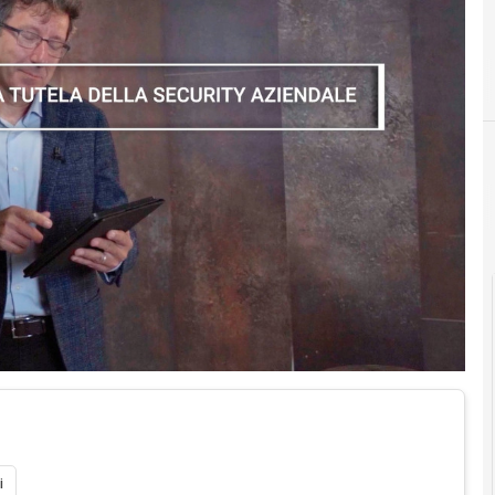
C
competenze
i