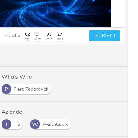
62
9
35
26
ISCRIVITI
Inizia tra
Who's Who
P
Piero Todorovich
Aziende
I
W
ITS
WatchGuard