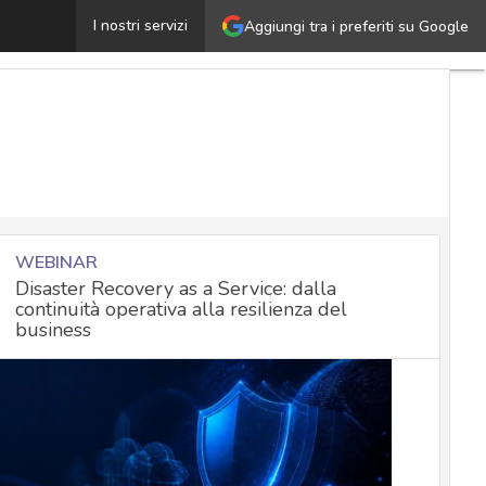
I vantaggi di un sistema XDR a tutela della security azi
I nostri servizi
Aggiungi tra i preferiti su Google
WEBINAR
Disaster Recovery as a Service: dalla
continuità operativa alla resilienza del
business