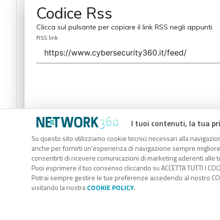
Codice Rss
Clicca sul pulsante per copiare il link RSS negli appunti.
RSS link
I tuoi contenuti, la tua pr
Codice Rss
Su questo sito utilizziamo cookie tecnici necessari alla navigazion
Clicca sul pulsante per copiare il link RSS negli appunti.
anche per fornirti un’esperienza di navigazione sempre migliore, p
RSS link
consentirti di ricevere comunicazioni di marketing aderenti alle tu
Puoi esprimere il tuo consenso cliccando su ACCETTA TUTTI I COO
Potrai sempre gestire le tue preferenze accedendo al nostro COO
visitando la nostra
COOKIE POLICY
.