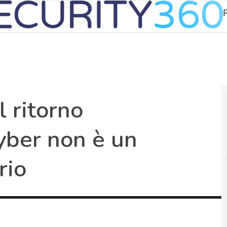
R
l ritorno
yber non è un
rio