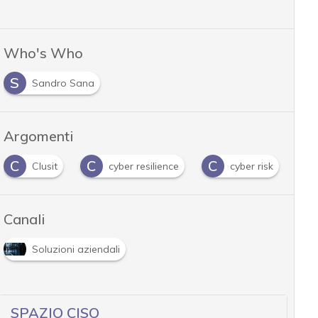
Who's Who
S
Sandro Sana
Argomenti
C
C
C
D
Clusit
cyber resilience
cyber risk
Canali
Soluzioni aziendali
SPAZIO CISO