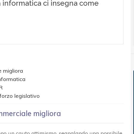
e migliora
nformatica
DR
orzo legislativo
ommerciale migliora
imono un cauto ottimismo, segnalando una possibile