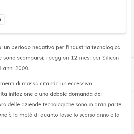
i
a,
un periodo negativo per l’industria tecnologica
,
he sono scomparsi
: i peggiori 12 mesi per Silicon
i anni 2000.
amenti di massa
citando un
eccessivo
lta inflazione
e una
debole domanda dei
voro delle aziende tecnologiche sono in gran parte
C
Cyber Resilien
zione è la metà di quanto fosse lo scorso anno e la