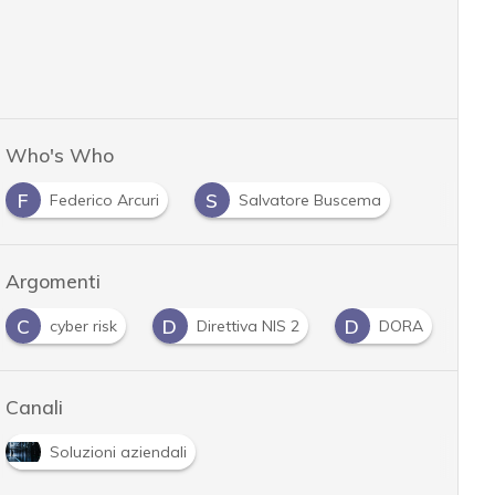
Who's Who
F
S
Federico Arcuri
Salvatore Buscema
Argomenti
D
D
F
G
Direttiva NIS 2
DORA
fornitori
Canali
Soluzioni aziendali