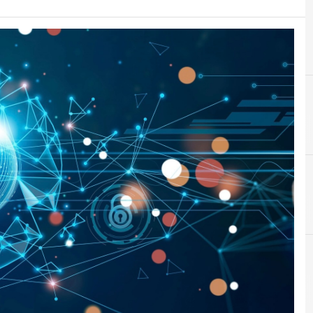
C
C
cyber resilience
cyber risk