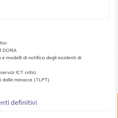
ivi
 il DORA
 modelli di notifica degli incidenti di
ervizi ICT critici
ti dalle minacce (TLPT)
ti definitivi