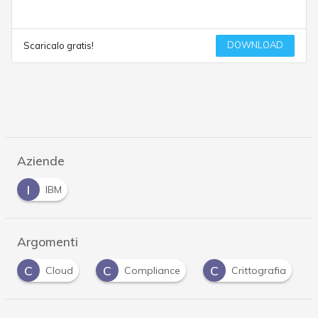
DOWNLOAD
Scaricalo gratis!
Aziende
I
IBM
Argomenti
C
C
C
d
Compliance
Crittografia
cybersecur