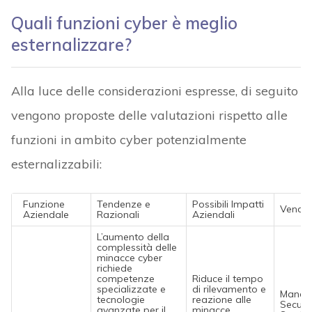
Quali funzioni cyber è meglio
esternalizzare?
Alla luce delle considerazioni espresse, di seguito
vengono proposte delle valutazioni rispetto alle
funzioni in ambito cyber potenzialmente
esternalizzabili:
Funzione
Tendenze e
Possibili Impatti
Vendo
Aziendale
Razionali
Aziendali
L’aumento della
complessità delle
minacce cyber
richiede
competenze
Riduce il tempo
specializzate e
di rilevamento e
Manag
tecnologie
reazione alle
Securit
avanzate per il
minacce,