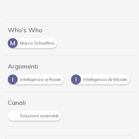
Who's Who
M
Marco Schiaffino
Argomenti
I
M
P
Intelligenza Artificiale
Microsoft
phish
Canali
Soluzioni aziendali