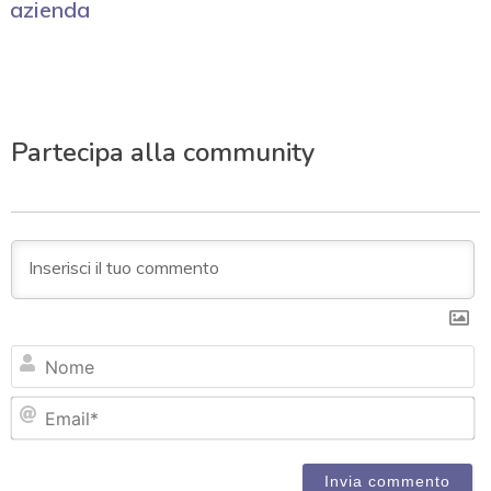
azienda
Partecipa alla community
N
Em