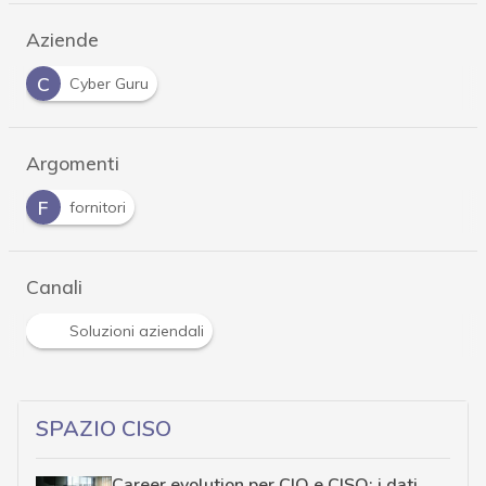
Aziende
C
Cyber Guru
Argomenti
F
fornitori
Canali
Soluzioni aziendali
SPAZIO CISO
Career evolution per CIO e CISO: i dati