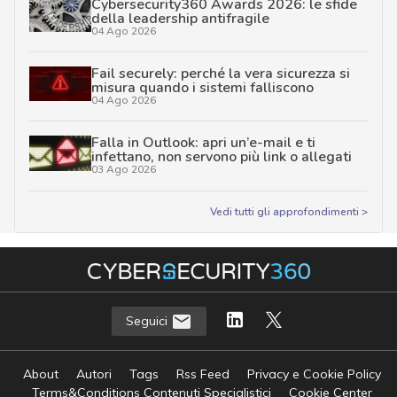
Cybersecurity360 Awards 2026: le sfide
della leadership antifragile
04 Ago 2026
Fail securely: perché la vera sicurezza si
misura quando i sistemi falliscono
04 Ago 2026
Falla in Outlook: apri un’e-mail e ti
infettano, non servono più link o allegati
03 Ago 2026
Vedi tutti gli approfondimenti >
Seguici
About
Autori
Tags
Rss Feed
Privacy e Cookie Policy
Terms&Conditions Contenuti Specialistici
Cookie Center