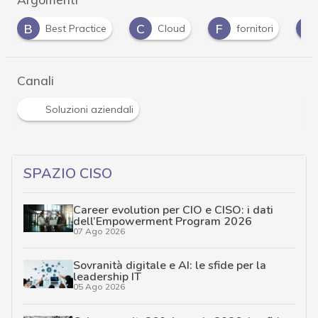
C
F
I
Cloud
fornitori
identità digitale
…
Canali
Soluzioni aziendali
SPAZIO CISO
Career evolution per CIO e CISO: i dati
dell’Empowerment Program 2026
07 Ago 2026
Sovranità digitale e AI: le sfide per la
leadership IT
05 Ago 2026