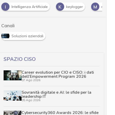
I
K
M
Intelligenza Artificiale
keylogger
malwar
Canali
Soluzioni aziendali
SPAZIO CISO
Career evolution per CIO e CISO: i dati
dell’Empowerment Program 2026
07 Ago 2026
Sovranità digitale e AI: le sfide per la
leadership IT
05 Ago 2026
Cybersecurity360 Awards 2026: le sfide