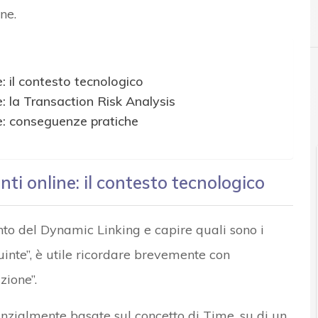
ne.
A
Applicazioni
 il contesto tecnologico
: la Transaction Risk Analysis
e: conseguenze pratiche
i online: il contesto tecnologico
o del Dynamic Linking e capire quali sono i
inte”, è utile ricordare brevemente con
zione”.
ialmente basate sul concetto di Time, su di un