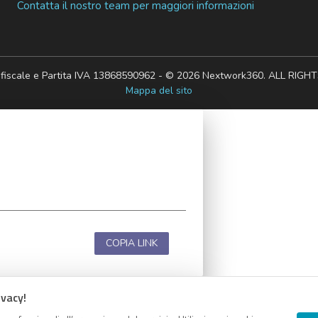
Contatta il nostro team per maggiori informazioni
 fiscale e Partita IVA 13868590962 - © 2026 Nextwork360. ALL RIG
Mappa del sito
COPIA LINK
ivacy!