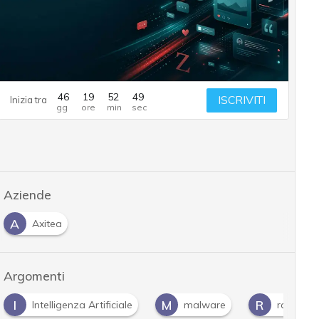
46
19
52
48
ISCRIVITI
Inizia tra
Aziende
A
Axitea
Argomenti
I
M
R
Intelligenza Artificiale
malware
ransom