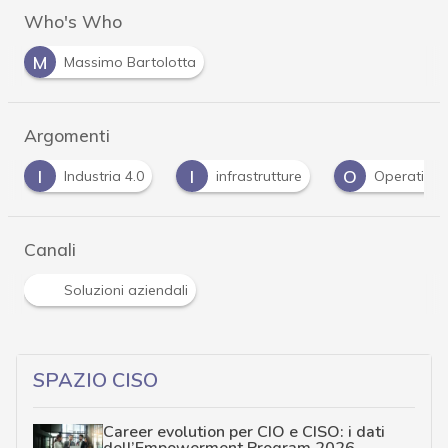
Who's Who
M
Massimo Bartolotta
Argomenti
I
I
O
Industria 4.0
infrastrutture
Operationa
Canali
Soluzioni aziendali
SPAZIO CISO
Career evolution per CIO e CISO: i dati
dell’Empowerment Program 2026