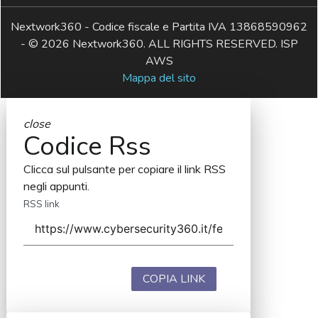
Nextwork360 - Codice fiscale e Partita IVA 13868590962
- © 2026 Nextwork360. ALL RIGHTS RESERVED. ISP
AWS
Mappa del sito
close
Codice Rss
Clicca sul pulsante per copiare il link RSS
negli appunti.
RSS link
COPIA LINK