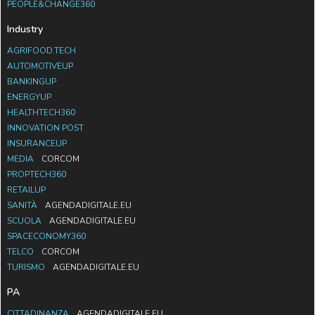
PEOPLE&CHANGE360
Industry
AGRIFOOD.TECH
AUTOMOTIVEUP
BANKINGUP
ENERGYUP
HEALTHTECH360
INNOVATION POST
INSURANCEUP
MEDIA
CORCOM
PROPTECH360
RETAILUP
SANITÀ
AGENDADIGITALE.EU
SCUOLA
AGENDADIGITALE.EU
SPACECONOMY360
TELCO
CORCOM
TURISMO
AGENDADIGITALE.EU
PA
CITTADINANZA
AGENDADIGITALE.EU