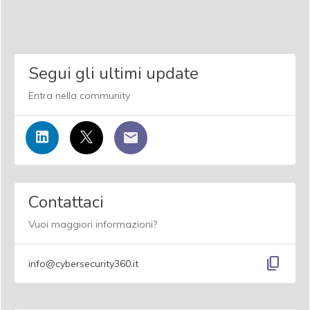
Segui gli ultimi update
Entra nella community
Contattaci
Vuoi maggiori informazioni?
content_copy
info@cybersecurity360.it