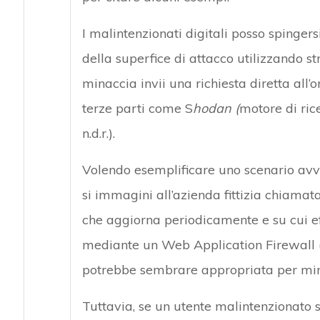
I malintenzionati digitali posso spinger
della superfice di attacco utilizzando st
minaccia invii una richiesta diretta all
terze parti come S
hodan (
motore di rice
n.d.r.).
Volendo esemplificare uno scenario avv
si immagini all’azienda fittizia chiam
che aggiorna periodicamente e su cui ef
mediante un Web Application Firewall 
potrebbe sembrare appropriata per minim
Tuttavia, se un utente malintenzionato s