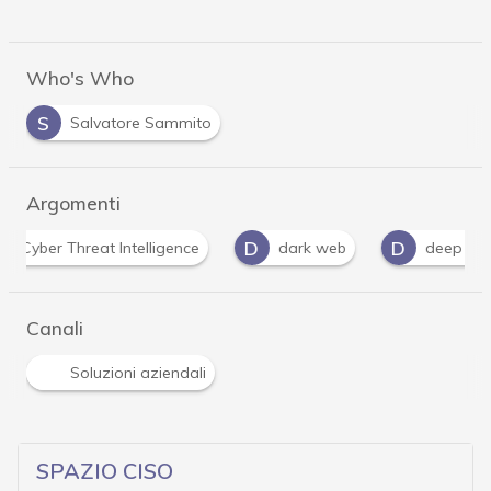
Who's Who
S
Salvatore Sammito
Argomenti
D
D
I
dark web
deep web
infrastrutture
Canali
Soluzioni aziendali
SPAZIO CISO