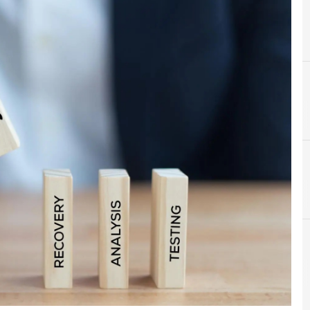
B
Backup