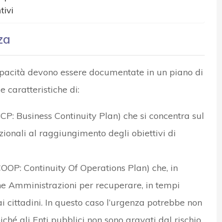
tivi
za
apacità devono essere documentate in un piano di
caratteristiche di:
BCP: Business Continuity Plan) che si concentra sul
zionali al raggiungimento degli obiettivi di
COOP: Continuity Of Operations Plan) che, in
he Amministrazioni per recuperare, in tempi
 ai cittadini. In questo caso l’urgenza potrebbe non
ché gli Enti pubblici non sono gravati dal rischio