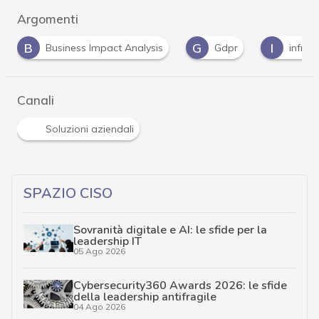
Argomenti
G
I
R
Gdpr
infrastrutture
Risk Management
Canali
Soluzioni aziendali
SPAZIO CISO
Sovranità digitale e AI: le sfide per la
leadership IT
05 Ago 2026
Cybersecurity360 Awards 2026: le sfide
della leadership antifragile
04 Ago 2026