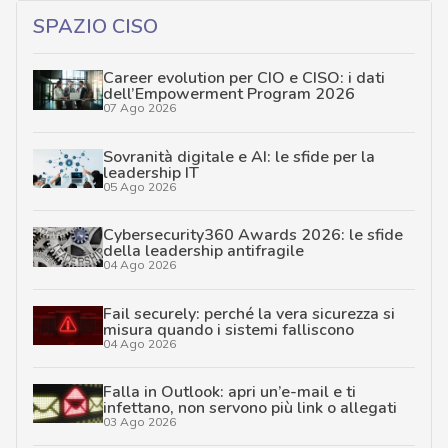
SPAZIO CISO
Career evolution per CIO e CISO: i dati
dell’Empowerment Program 2026
07 Ago 2026
Sovranità digitale e AI: le sfide per la
leadership IT
05 Ago 2026
Cybersecurity360 Awards 2026: le sfide
della leadership antifragile
04 Ago 2026
Fail securely: perché la vera sicurezza si
misura quando i sistemi falliscono
04 Ago 2026
Falla in Outlook: apri un’e-mail e ti
infettano, non servono più link o allegati
03 Ago 2026