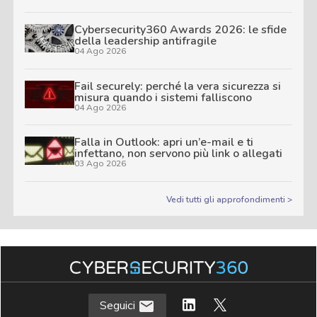
Cybersecurity360 Awards 2026: le sfide
della leadership antifragile
04 Ago 2026
Fail securely: perché la vera sicurezza si
misura quando i sistemi falliscono
04 Ago 2026
Falla in Outlook: apri un’e-mail e ti
infettano, non servono più link o allegati
03 Ago 2026
Vedi tutti gli approfondimenti >
Seguici