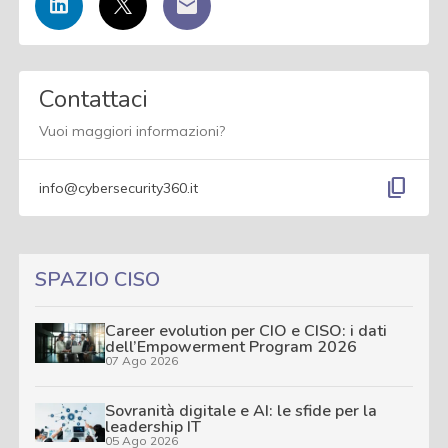
Contattaci
Vuoi maggiori informazioni?
content_copy
info@cybersecurity360.it
SPAZIO CISO
Career evolution per CIO e CISO: i dati
dell’Empowerment Program 2026
07 Ago 2026
Sovranità digitale e AI: le sfide per la
leadership IT
05 Ago 2026