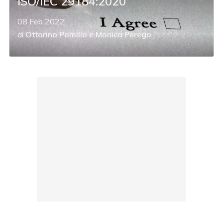
ISO/IEC 29184:2020
08 Feb 2022
di
Ottorino Pomilio
e
Monica Perego
acy