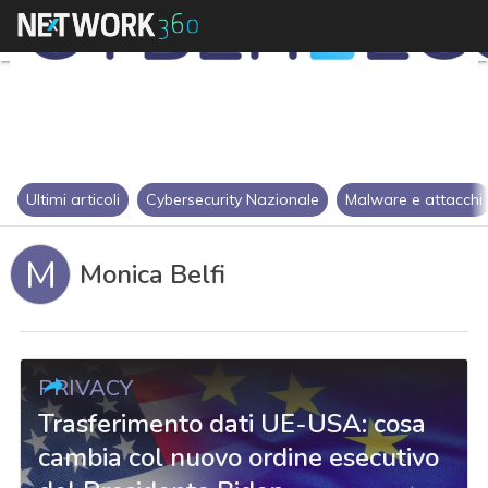
Ultimi articoli
Cybersecurity Nazionale
Malware e attacchi
M
Monica Belfi
PRIVACY
Trasferimento dati UE-USA: cosa
cambia col nuovo ordine esecutivo