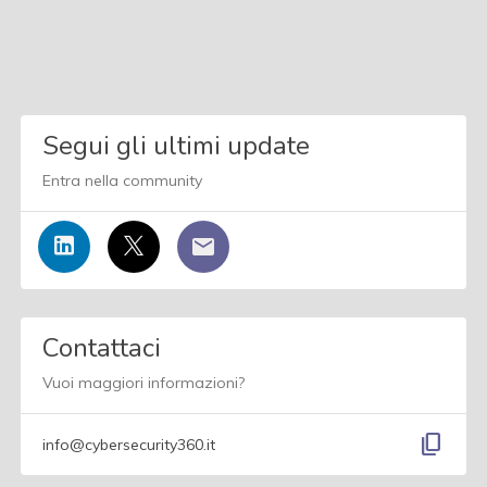
Segui gli ultimi update
Entra nella community
Contattaci
Vuoi maggiori informazioni?
content_copy
info@cybersecurity360.it