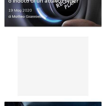
o indotti di un attacco cyber
19 Mag 2020
di
Matteo Gianniello
acy