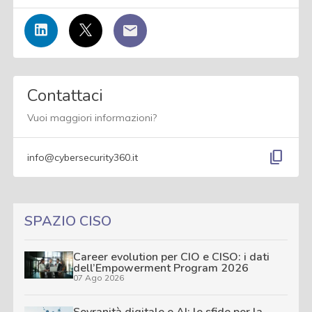
Contattaci
Vuoi maggiori informazioni?
content_copy
info@cybersecurity360.it
SPAZIO CISO
Career evolution per CIO e CISO: i dati
dell’Empowerment Program 2026
07 Ago 2026