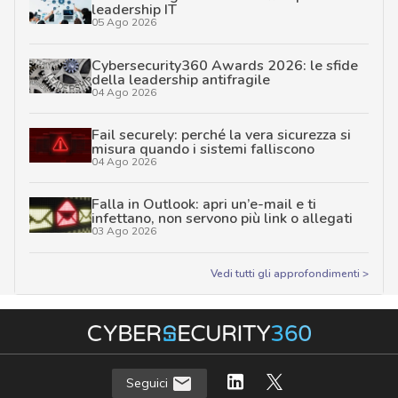
leadership IT
05 Ago 2026
Cybersecurity360 Awards 2026: le sfide
della leadership antifragile
04 Ago 2026
Fail securely: perché la vera sicurezza si
misura quando i sistemi falliscono
04 Ago 2026
Falla in Outlook: apri un’e-mail e ti
infettano, non servono più link o allegati
03 Ago 2026
Vedi tutti gli approfondimenti >
Seguici