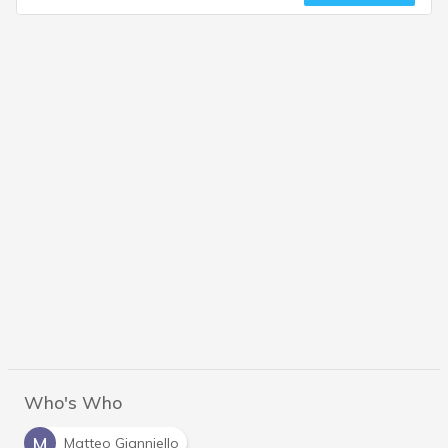
Who's Who
M
Matteo Gianniello