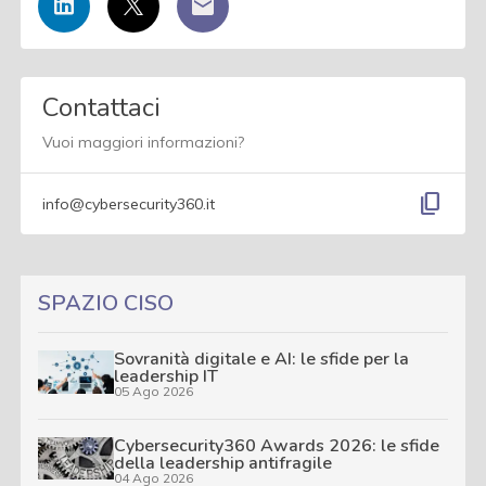
Contattaci
Vuoi maggiori informazioni?
content_copy
info@cybersecurity360.it
SPAZIO CISO
Sovranità digitale e AI: le sfide per la
leadership IT
05 Ago 2026
Cybersecurity360 Awards 2026: le sfide
della leadership antifragile
04 Ago 2026