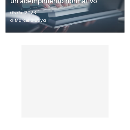
un adempimento normativo
05 Giu 2023
di
Marcello Bova
acy