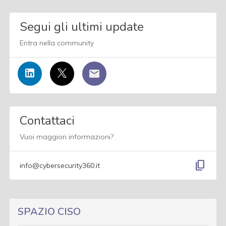
Segui gli ultimi update
Entra nella community
Contattaci
Vuoi maggiori informazioni?
content_copy
info@cybersecurity360.it
SPAZIO CISO