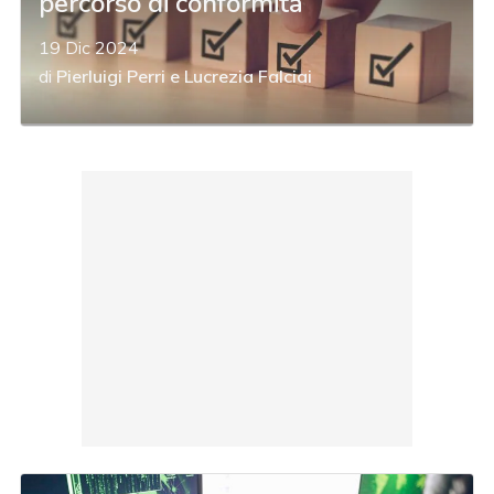
percorso di conformità
19 Dic 2024
di
Pierluigi Perri
e
Lucrezia Falciai
acy