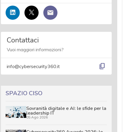
Contattaci
Vuoi maggiori informazioni?
content_copy
info@cybersecurity360.it
SPAZIO CISO
Sovranità digitale e AI: le sfide per la
leadership IT
05 Ago 2026
Cybersecurity360 Awards 2026: le