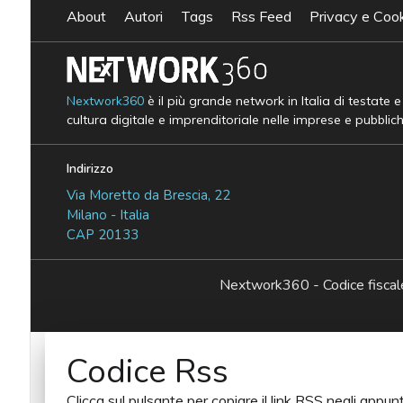
About
Autori
Tags
Rss Feed
Privacy e Cook
Nextwork360
è il più grande network in Italia di testate 
cultura digitale e imprenditoriale nelle imprese e pubblic
Indirizzo
Via Moretto da Brescia, 22
Milano - Italia
CAP 20133
Nextwork360 - Codice fisc
Codice Rss
Clicca sul pulsante per copiare il link RSS negli appunt