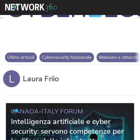
Ultimi articoli
Cybersecurity Nazionale
Malware e attacchi
L
Laura Friio
CANADA-ITALY FORUM
Intelligenza artificiale e cyber
security: servono competenze per