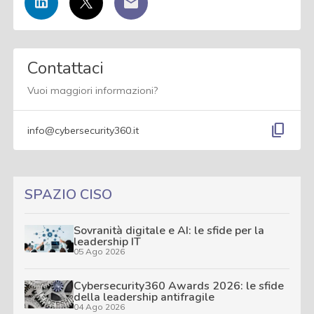
Contattaci
Vuoi maggiori informazioni?
content_copy
info@cybersecurity360.it
SPAZIO CISO
Sovranità digitale e AI: le sfide per la
leadership IT
05 Ago 2026
Cybersecurity360 Awards 2026: le sfide
della leadership antifragile
04 Ago 2026