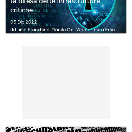
la difesa delle infrastrutture
critiche
05 Dic 2022
di
Luisa Franchina
,
Danilo Dell'Aria
e
Laura Friio
acy