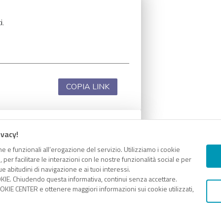
i.
COPIA LINK
ivacy!
i.
e e funzionali all’erogazione del servizio. Utilizziamo i cookie
er facilitare le interazioni con le nostre funzionalità social e per
e abitudini di navigazione e ai tuoi interessi.
KIE. Chiudendo questa informativa, continui senza accettare.
KIE CENTER e ottenere maggiori informazioni sui cookie utilizzati,
COPIA LINK