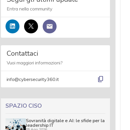
Entra nella community
Contattaci
Vuoi maggiori informazioni?
content_copy
info@cybersecurity360.it
SPAZIO CISO
Sovranità digitale e AI: le sfide per la
leadership IT
05 Ago 2026