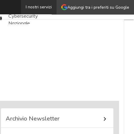
Twitter
I nostri servizi
Aggiungi tra i preferiti su Google
Ultimi articoli
Linkedin
Cybersecurity
Email
Nazionale
Malware e attacchi
Norme e
adeguamenti
Soluzioni aziendali
Cultura cyber
News, attualità e
analisi Cyber
sicurezza e privacy
Corsi cybersecurity
Chi siamo
Archivio Newsletter