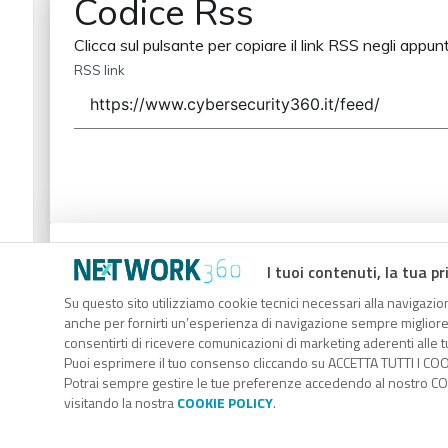
Codice Rss
Clicca sul pulsante per copiare il link RSS negli appunt
RSS link
Codice Rss
I tuoi contenuti, la tua pr
Clicca sul pulsante per copiare il link RSS negli appunt
Su questo sito utilizziamo cookie tecnici necessari alla navigazion
anche per fornirti un’esperienza di navigazione sempre migliore, p
RSS link
consentirti di ricevere comunicazioni di marketing aderenti alle tu
Puoi esprimere il tuo consenso cliccando su ACCETTA TUTTI I COO
Potrai sempre gestire le tue preferenze accedendo al nostro COO
visitando la nostra
COOKIE POLICY
.