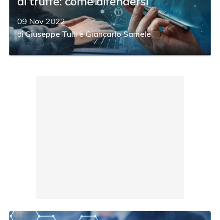
di truffe: come difendersi
09 Nov 2022
di
Giuseppe Tulli
e
Giancarlo Samele
acy