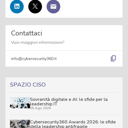
Contattaci
Vuoi maggiori informazioni?
content_copy
info@cybersecurity360.it
SPAZIO CISO
Sovranità digitale e AI: le sfide per la
leadership IT
05 Ago 2026
Cybersecurity360 Awards 2026: le sfide
della leadership antifragile