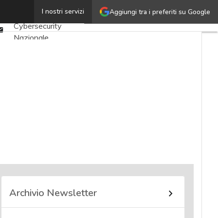
Twitter
I nostri servizi
Aggiungi tra i preferiti su Google
Ultimi articoli
Linkedin
Cybersecurity
Email
Nazionale
Malware e attacchi
Norme e
adeguamenti
Soluzioni aziendali
Cultura cyber
News, attualità e
analisi Cyber
sicurezza e privacy
Corsi cybersecurity
Chi siamo
Archivio Newsletter