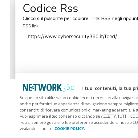
Codice Rss
Clicca sul pulsante per copiare il link RSS negli appunt
RSS link
Codice Rss
I tuoi contenuti, la tua pr
Clicca sul pulsante per copiare il link RSS negli appunt
Su questo sito utilizziamo cookie tecnici necessari alla navigazion
anche per fornirti un’esperienza di navigazione sempre migliore, p
RSS link
consentirti di ricevere comunicazioni di marketing aderenti alle tu
Puoi esprimere il tuo consenso cliccando su ACCETTA TUTTI I COO
Potrai sempre gestire le tue preferenze accedendo al nostro COO
visitando la nostra
COOKIE POLICY
.