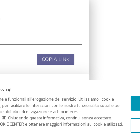
i.
COPIA LINK
ivacy!
i.
e e funzionali all’erogazione del servizio. Utilizziamo i cookie
er facilitare le interazioni con le nostre funzionalità social e per
e abitudini di navigazione e ai tuoi interessi.
KIE. Chiudendo questa informativa, continui senza accettare.
KIE CENTER e ottenere maggiori informazioni sui cookie utilizzati,
COPIA LINK