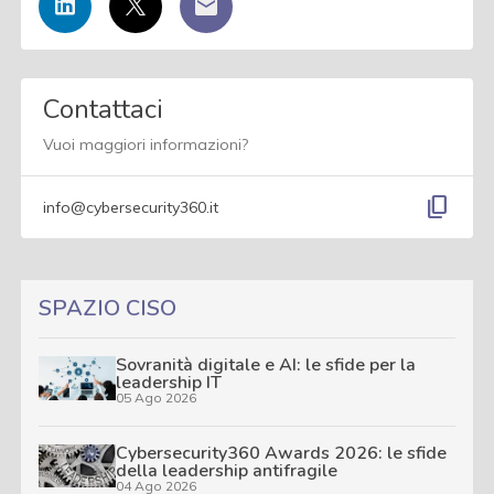
Contattaci
Vuoi maggiori informazioni?
content_copy
info@cybersecurity360.it
SPAZIO CISO
Sovranità digitale e AI: le sfide per la
leadership IT
05 Ago 2026
Cybersecurity360 Awards 2026: le sfide
della leadership antifragile
04 Ago 2026