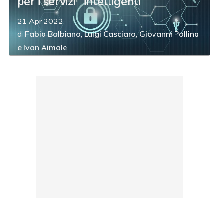
per i servizi “intelligenti”
21 Apr 2022
di
Fabio Balbiano
,
Luigi Casciaro
,
Giovanni Pollina
e
Ivan Aimale
acy