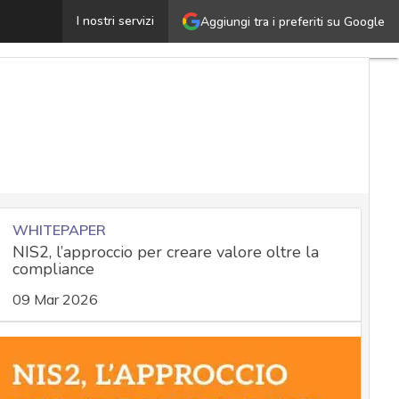
Vulnerability management: ecco perché la classificazione
I nostri servizi
Aggiungi tra i preferiti su Google
WHITEPAPER
NIS2, l’approccio per creare valore oltre la
compliance
09 Mar 2026