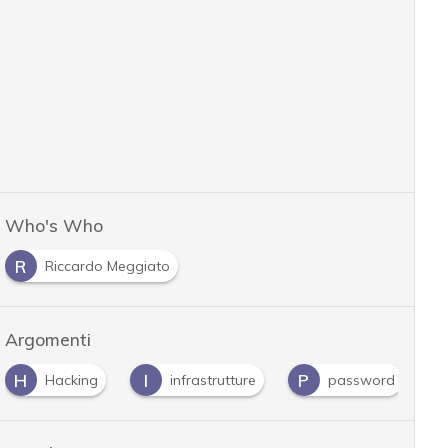
Who's Who
R
Riccardo Meggiato
Argomenti
I
P
V
infrastrutture
password
vulnerabilità