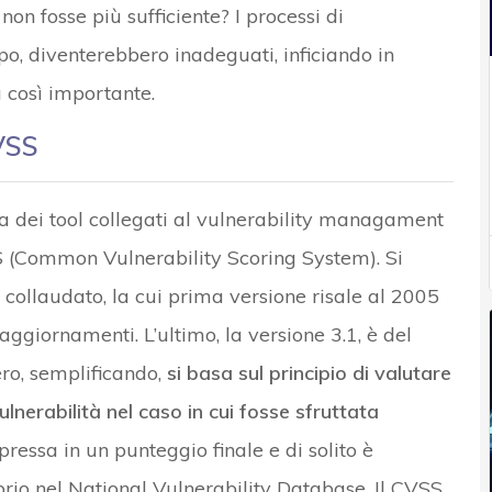
non fosse più sufficiente? I processi di
po, diventerebbero inadeguati, inficiando in
à così importante.
VSS
dei tool collegati al vulnerability managament
SS (Common Vulnerability Scoring System). Si
ollaudato, la cui prima versione risale al 2005
aggiornamenti. L’ultimo, la versione 3.1, è del
ero, semplificando,
si basa sul principio di valutare
nerabilità nel caso in cui fosse sfruttata
ressa in un punteggio finale e di solito è
prio nel National Vulnerability Database. Il CVSS,