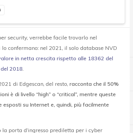
i
er security, verrebbe facile trovarlo nel
i lo confermano: nel 2021, il solo database NVD
alore in netta crescita rispetto alle 18362 del
 del 2018
.
 2021 di Edgescan, del resto,
racconta che il 50%
ioni è di livello “high” o “critical”, mentre queste
e esposti su Internet e, quindi, più facilmente
A
H
Applicazioni
Hacking
 la porta d’ingresso prediletta per i cyber