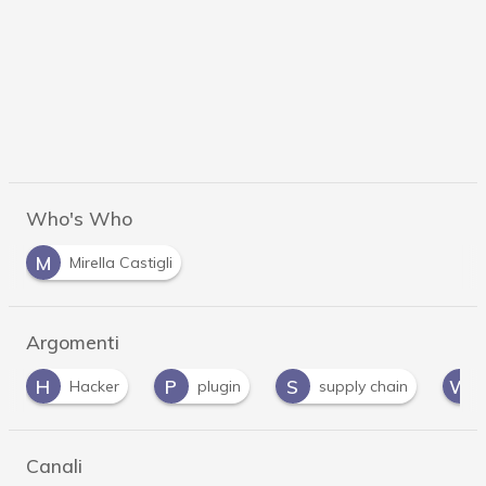
Who's Who
M
Mirella Castigli
Argomenti
P
S
W
Hacker
plugin
supply chain
WordP
Canali