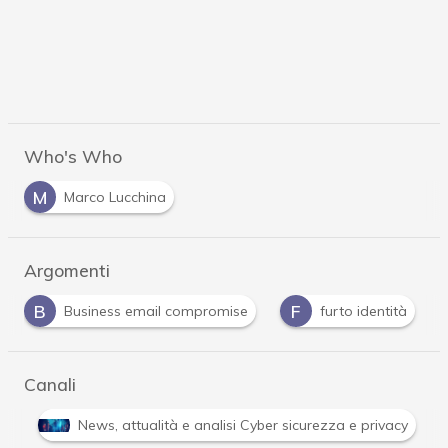
Who's Who
M
Marco Lucchina
Argomenti
F
P
S
se
furto identità
password
social eng
Canali
Attacchi hacker e Malware: le ultime news in tempo reale e gli 