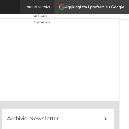
Marco Lucchina
I nostri servizi
Aggiungi tra i preferiti su Google
Ultimi
articoli
Cybersecurity
Nazionale
Malware
e
attacchi
Norme e
adeguamenti
Soluzioni
aziendali
Cultura
cyber
Archivio Newsletter
News,
attualità