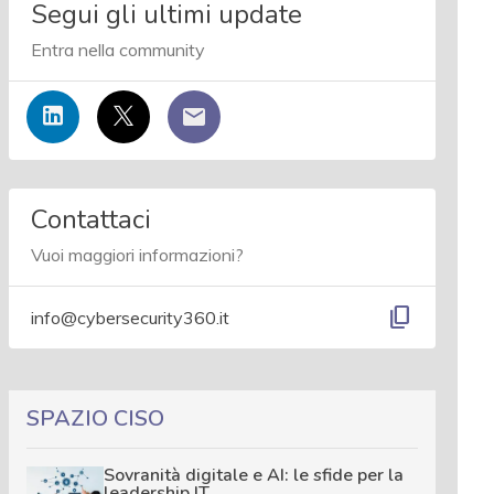
Segui gli ultimi update
Entra nella community
Contattaci
Vuoi maggiori informazioni?
content_copy
info@cybersecurity360.it
SPAZIO CISO
Sovranità digitale e AI: le sfide per la
leadership IT