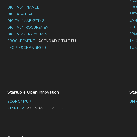
MED
PRO
DIGITAL4FINANCE
RET
DIGITAL4LEGAL
SAN
DIGITAL4MARKETING
SC
DIGITAL4PROCUREMENT
SPA
DIGITAL4SUPPLYCHAIN
TEL
PROCUREMENT
AGENDADIGITALE.EU
TUR
PEOPLE&CHANGE360
Startup e Open Innovation
Stu
ECONOMYUP
UNI
STARTUP
AGENDADIGITALE.EU