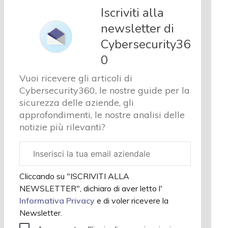
e analisi
Iscriviti alla
Cyber
newsletter di
sicurezza
Cybersecurity36
e privacy
Corsi
0
cybersecurity
Vuoi ricevere gli articoli di
Chi
Cybersecurity360, le nostre guide per la
siamo
sicurezza delle aziende, gli
approfondimenti, le nostre analisi delle
notizie più rilevanti?
Email
aziendale
Cliccando su "ISCRIVITI ALLA
NEWSLETTER", dichiaro di aver letto l'
Informativa Privacy
e di voler ricevere la
Newsletter.