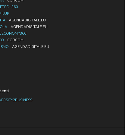
IA
CORCOM
PTECH360
AILUP
ITÀ
AGENDADIGITALE.EU
UOLA
AGENDADIGITALE.EU
CECONOMY360
CO
CORCOM
ISMO
AGENDADIGITALE.EU
denti
VERSITY2BUSINESS