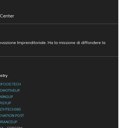
 Center
novazione Imprenditoriale. Ha la missione di diffondere la
ustry
IFOOD.TECH
OMOTIVEUP
KINGUP
RGYUP
LTHTECH360
OVATION POST
URANCEUP