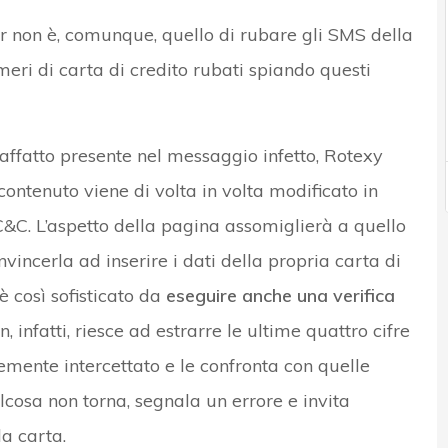
er non è, comunque, quello di rubare gli SMS della
meri di carta di credito rubati spiando questi
raffatto presente nel messaggio infetto, Rotexy
 contenuto viene di volta in volta modificato in
 C&C. L’aspetto della pagina assomiglierà a quello
vincerla ad inserire i dati della propria carta di
è così sofisticato da
eseguire anche una verifica
jan, infatti, riesce ad estrarre le ultime quattro cifre
mente intercettato e le confronta con quelle
lcosa non torna, segnala un errore e invita
la carta.