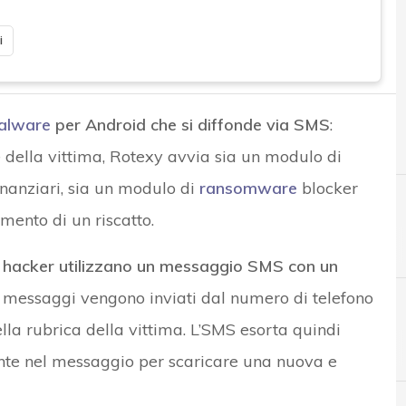
i
alware
per Android che si diffonde via SMS
:
 della vittima, Rotexy avvia sia un modulo di
inanziari, sia un modulo di
ransomware
blocker
amento di un riscatto.
al hacker utilizzano un messaggio SMS con un
sti messaggi vengono inviati dal numero di telefono
lla rubrica della vittima. L’SMS esorta quindi
A
Android
sente nel messaggio per scaricare una nuova e