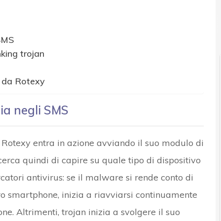
 e Malware: le ultime news in tempo reale e gli approfondimenti
 SMS
king trojan
o da Rotexy
pia negli SMS
o, Rotexy entra in azione avviando il suo modulo di
erca quindi di capire su quale tipo di dispositivo
rcatori antivirus: se il malware si rende conto di
ro smartphone, inizia a riavviarsi continuamente
e. Altrimenti, trojan inizia a svolgere il suo