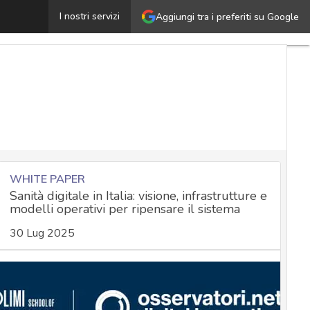
otexy, il trojan Android che ruba i dati bancari e chiede 
I nostri servizi
Aggiungi tra i preferiti su Google
WHITE PAPER
Sanità digitale in Italia: visione, infrastrutture e
modelli operativi per ripensare il sistema
30 Lug 2025