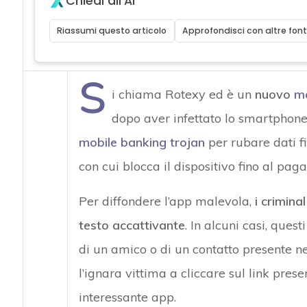
Chiedi all'AI
Riassumi questo articolo
Approfondisci con altre font
S
i chiama Rotexy ed è un
nuovo
m
dopo aver infettato lo smartphone
mobile banking trojan
per rubare dati f
con cui blocca il dispositivo fino al pag
Per diffondere l’app malevola,
i crimin
testo accattivante
. In alcuni casi, que
di un amico o di un contatto presente ne
l’ignara vittima a cliccare sul link pre
interessante app.