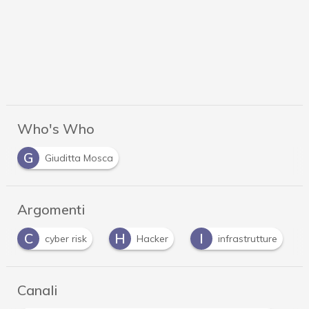
Who's Who
G
Giuditta Mosca
Argomenti
H
I
P
R
Hacker
infrastrutture
Privacy
Canali