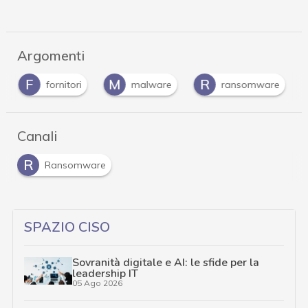
Argomenti
F
M
R
fornitori
malware
ransomware
Canali
R
Ransomware
SPAZIO CISO
Sovranità digitale e AI: le sfide per la
leadership IT
05 Ago 2026