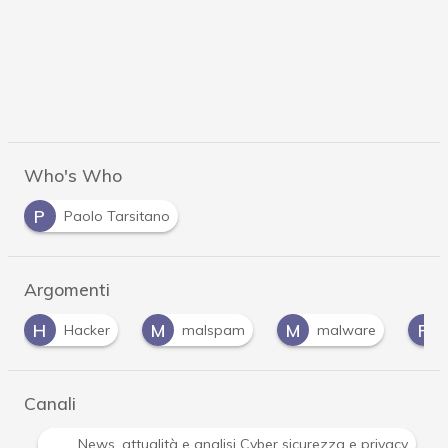
Who's Who
P
Paolo Tarsitano
Argomenti
M
M
P
er
malspam
malware
phishing
Canali
Attacchi hacker e Malware: le ultime news in tempo reale 