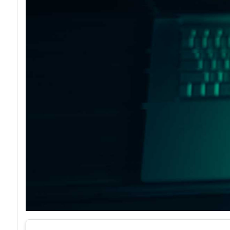
acy
Attacchi hacke