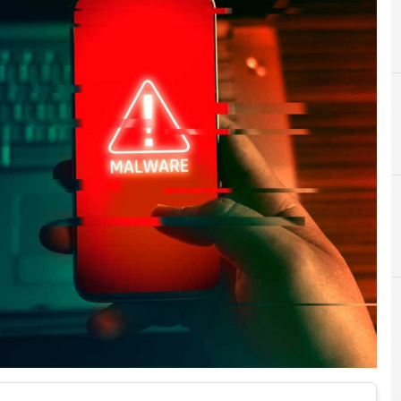
A
Agid
r e Malware: le ultime news in tempo reale e gli approfondimenti