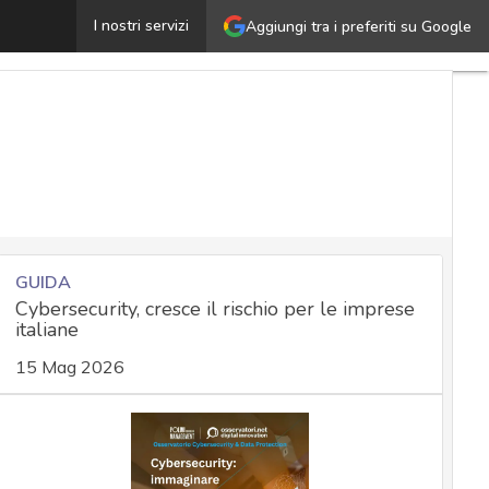
Oscorp, il malware per Android che prende il controllo 
I nostri servizi
Aggiungi tra i preferiti su Google
GUIDA
Cybersecurity, cresce il rischio per le imprese
italiane
15 Mag 2026