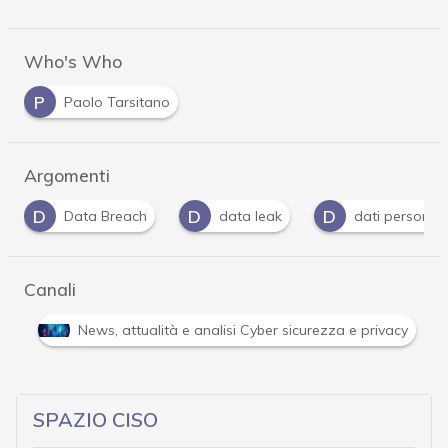
Who's Who
P
Paolo Tarsitano
Argomenti
D
D
F
data leak
dati personali
facebook
Canali
Attacchi hacker e Malware: le ultime news in tempo reale 
SPAZIO CISO