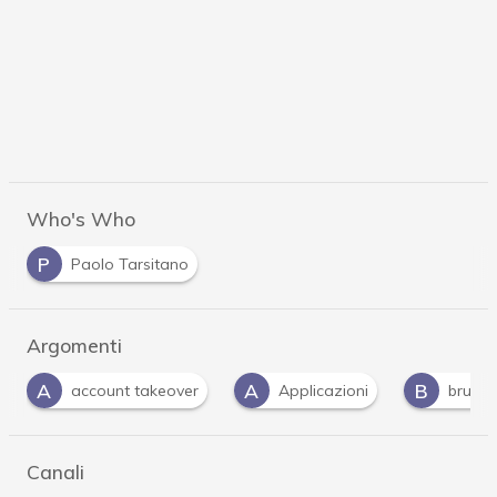
Who's Who
P
Paolo Tarsitano
Argomenti
A
B
D
Applicazioni
brute force
doppia auten
Canali