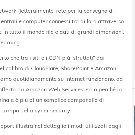
twork (letteralmente: rete per la consegna di
centrali e computer connessi tra di loro attraverso
re in tutto il mondo file e dati di grandi dimensioni,
treaming.
o che tra i siti e i CDN più “sfruttati” dai
el calibro di
CloudFlare
,
SharePoint
e
Amazon
izziamo quotidianamente su Internet funzionano, ad
d offerta da Amazon Web Services: ecco perché la
inale è più di un semplice campanello di
el campo della cyber security.
port illustra nel dettaglio i modi utilizzati dagli