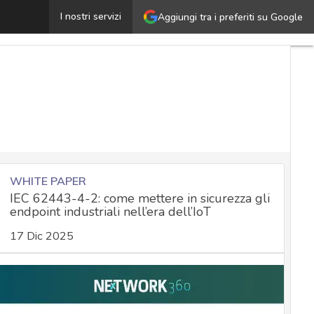
l malware si nasconde nei siti legittimi per lanciare atta
I nostri servizi
Aggiungi tra i preferiti su Google
WHITE PAPER
IEC 62443-4-2: come mettere in sicurezza gli
endpoint industriali nell’era dell’IoT
17 Dic 2025