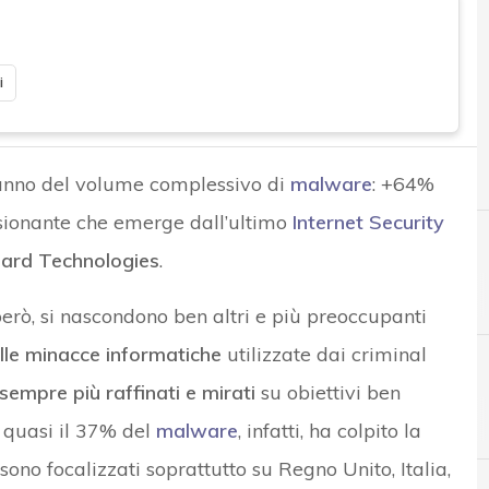
i
 anno del volume complessivo di
malware
: +64%
ssionante che emerge dall’ultimo
Internet Security
rd Technologies
.
 però, si nascondono ben altri e più preoccupanti
lle minacce informatiche
utilizzate dai criminal
sempre più raffinati e mirati
su obiettivi ben
: quasi il 37% del
malware
, infatti, ha colpito la
ono focalizzati soprattutto su Regno Unito, Italia,