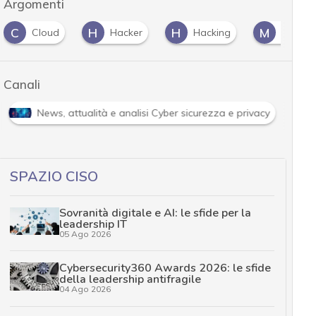
Argomenti
C
H
H
M
Cloud
Hacker
Hacking
malwa
Canali
News, attualità e analisi Cyber sicurezza e privacy
SPAZIO CISO
Sovranità digitale e AI: le sfide per la
leadership IT
05 Ago 2026
Cybersecurity360 Awards 2026: le sfide
della leadership antifragile
04 Ago 2026