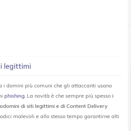
A
Applicazioni
r e Malware: le ultime news in tempo reale e gli approfondimenti
 legittimi
fica i domini più comuni che gli attaccanti usano
hi
phishing
. La novità è che sempre più spesso
i
domini di siti legittimi e di Content Delivery
odici malevoli e allo stesso tempo garantirne alti