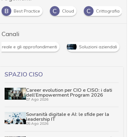
B
C
C
M
Best Practice
Cloud
Crittografia
Canali
 reale e gli approfondimenti
Soluzioni aziendali
SPAZIO CISO
Career evolution per CIO e CISO: i dati
dell’Empowerment Program 2026
07 Ago 2026
Sovranità digitale e AI: le sfide per la
leadership IT
05 Ago 2026