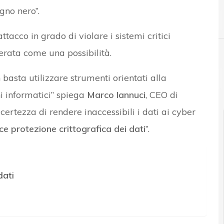
no nero”.
A
autenticazione due fattori
tacco in grado di violare i sistemi critici
erata come una possibilità.
Attacchi hacker e Malware: le ultime news in tempo
n basta utilizzare strumenti orientati alla
i informatici” spiega
Marco Iannuci
, CEO di
 certezza di rendere inaccessibili i dati ai cyber
ce protezione crittografica dei dati
”.
dati