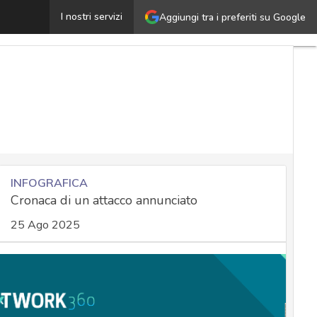
li attacchi a SharePoint confermano la necessità di protez
I nostri servizi
Aggiungi tra i preferiti su Google
INFOGRAFICA
Cronaca di un attacco annunciato
25 Ago 2025