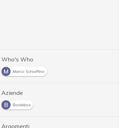
Who's Who
M
Marco Schiaffino
Aziende
B
Boolebox
Argomenti