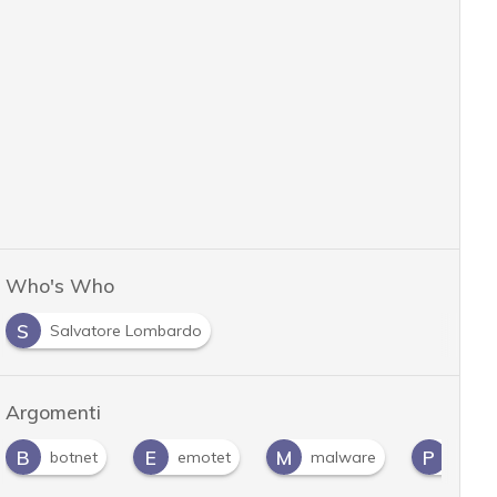
Who's Who
S
Salvatore Lombardo
Argomenti
B
E
M
P
botnet
emotet
malware
pass