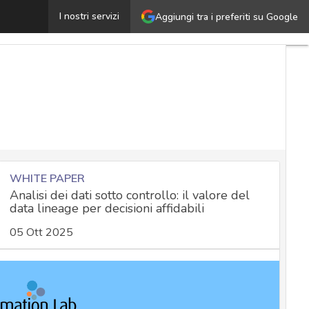
Emotet, la botnet distribuisce malware camuffato da file
I nostri servizi
Aggiungi tra i preferiti su Google
WHITE PAPER
Analisi dei dati sotto controllo: il valore del
data lineage per decisioni affidabili
05 Ott 2025