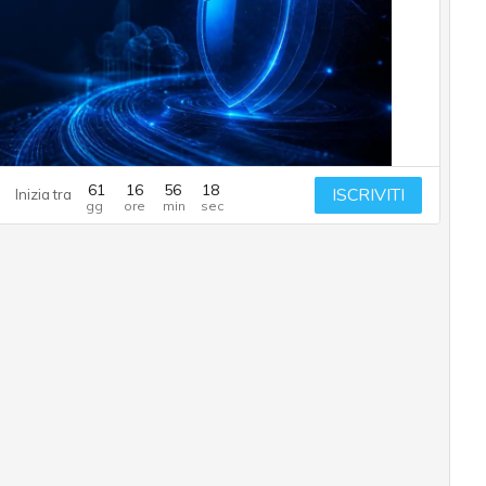
61
16
56
17
ISCRIVITI
Inizia tra