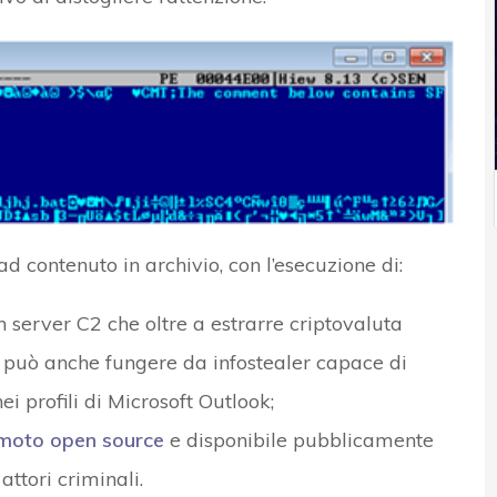
 contenuto in archivio, con l’esecuzione di:
server C2 che oltre a estrarre criptovaluta
to può anche fungere da infostealer capace di
i profili di Microsoft Outlook;
emoto open source
e disponibile pubblicamente
ttori criminali.