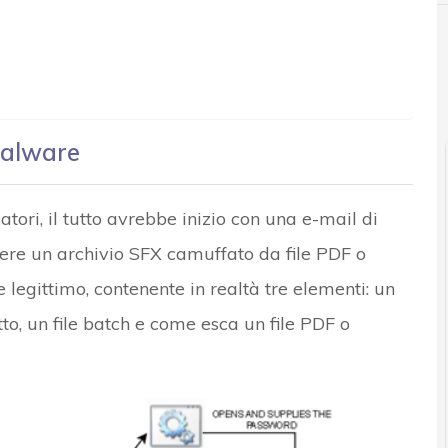
r e Malware: le ultime news in tempo reale e gli approfondimenti
 malware
tori, il tutto avrebbe inizio con una e-mail di
ere un archivio SFX camuffato da file PDF o
 legittimo, contenente in realtà tre elementi: un
to, un file batch e come esca un file PDF o