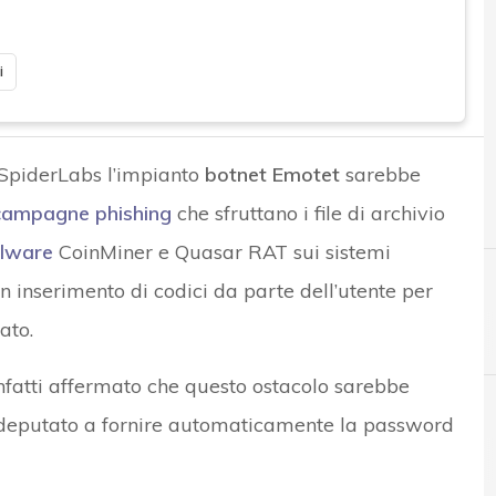
i
 SpiderLabs l’impianto
botnet Emotet
sarebbe
campagne phishing
che sfruttano i file di archivio
lware
CoinMiner e Quasar RAT sui sistemi
 inserimento di codici da parte dell’utente per
ato.
infatti affermato che questo ostacolo sarebbe
h deputato a fornire automaticamente la password
A
Applicazioni