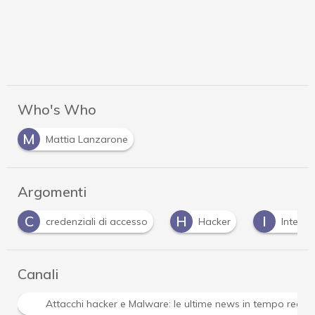
Who's Who
M
Mattia Lanzarone
Argomenti
C
H
I
credenziali di accesso
Hacker
Interne
Canali
Attacchi hacker e Malware: le ultime news in tempo reale 