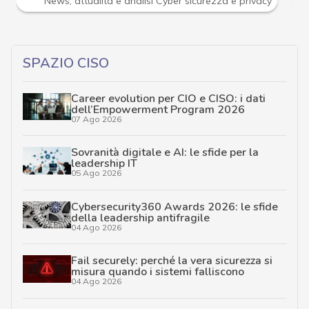
R
ità e analisi Cyber sicurezza e privacy
Ransomware
SPAZIO CISO
Career evolution per CIO e CISO: i dati
dell’Empowerment Program 2026
07 Ago 2026
Sovranità digitale e AI: le sfide per la
leadership IT
05 Ago 2026
Cybersecurity360 Awards 2026: le sfide
della leadership antifragile
04 Ago 2026
Fail securely: perché la vera sicurezza si
misura quando i sistemi falliscono
04 Ago 2026