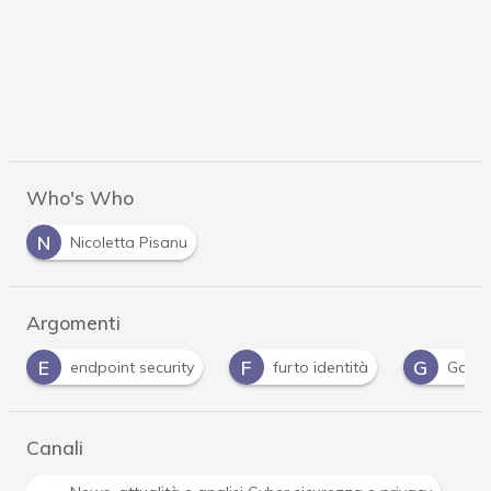
Who's Who
N
Nicoletta Pisanu
Argomenti
F
G
M
P
furto identità
Gdpr
malware
Canali