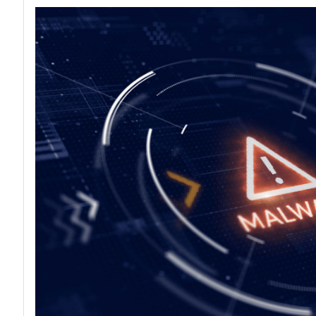
acy
Attacchi hacke