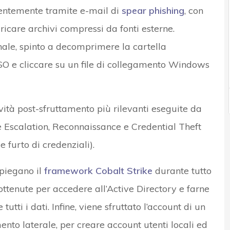
lentemente tramite e-mail di
spear phishing
, con
aricare archivi compressi da fonti esterne.
inale, spinto a decomprimere la cartella
O e cliccare su un file di collegamento Windows
tività post-sfruttamento più rilevanti eseguite da
 Escalation, Reconnaissance e Credential Theft
e furto di credenziali).
piegano il
framework Cobalt Strike
durante tutto
ì ottenute per accedere all’Active Directory e farne
utti i dati. Infine, viene sfruttato l’account di un
nto laterale, per creare account utenti locali ed