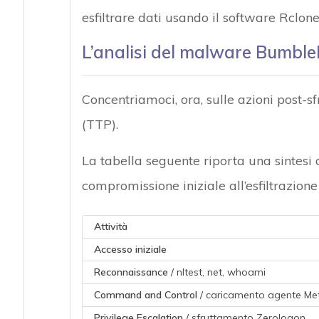
esfiltrare dati usando il software Rclone
L’analisi del malware Bumbl
Concentriamoci, ora, sulle azioni post-s
(TTP).
La tabella seguente riporta una sintesi d
compromissione iniziale all’esfiltrazione 
Attività
Accesso iniziale
Reconnaissance
/ nltest, net, whoami
Command and Control
/ caricamento agente Met
Privilege Escalation
/ sfruttamento Zerologon