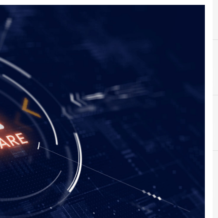
B
Backup
r e Malware: le ultime news in tempo reale e gli approfondimenti