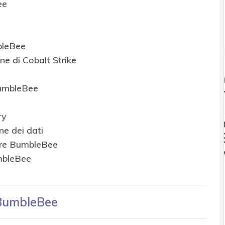
ee
bleBee
one di Cobalt Strike
BumbleBee
ry
ne dei dati
are BumbleBee
mbleBee
 BumbleBee