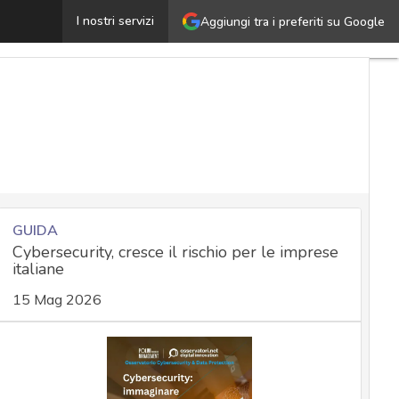
umbleBee, il malware usato per attaccare i servizi Active
I nostri servizi
Aggiungi tra i preferiti su Google
GUIDA
Cybersecurity, cresce il rischio per le imprese
italiane
15 Mag 2026