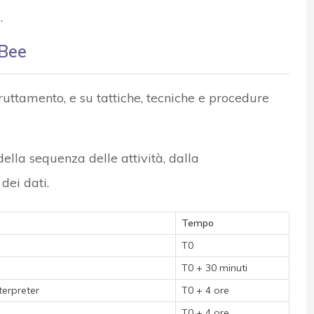
.
eBee
fruttamento, e su tattiche, tecniche e procedure
ella sequenza delle attività, dalla
dei dati.
Tempo
T0
T0 + 30 minuti
erpreter
T0 + 4 ore
T0 + 4 ore